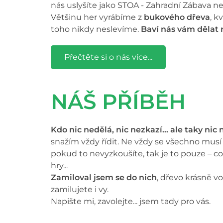
nás uslyšíte jako STOA - Zahradní Zábava n
Většinu her vyrábíme z
bukového dřeva
, k
toho nikdy neslevíme.
Baví nás vám dělat 
Přečtěte si o nás více...
NÁŠ PŘÍBĚH
Kdo nic nedělá, nic nezkazí… ale taky nic
snažím vždy řídit. Ne vždy se všechno musí p
pokud to nevyzkoušíte, tak je to pouze – co 
hry...
Zamiloval jsem se do nich
, dřevo krásně v
zamilujete i vy.
Napište mi, zavolejte... jsem tady pro vás.