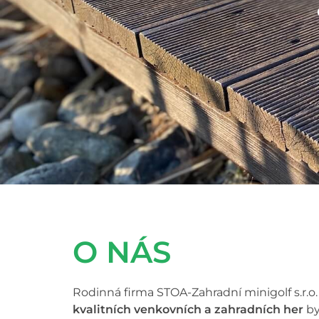
O NÁS
Rodinná firma STOA-Zahradní minigolf s.r.o.
kvalitních venkovních a zahradních her
by