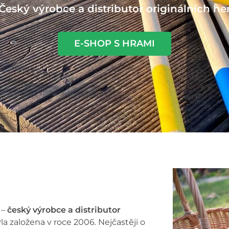
Český výrobce a distributor originálních he
E-SHOP S HRAMI
 –
český výrobce a distributor
la založena v roce 2006. Nejčastěji o