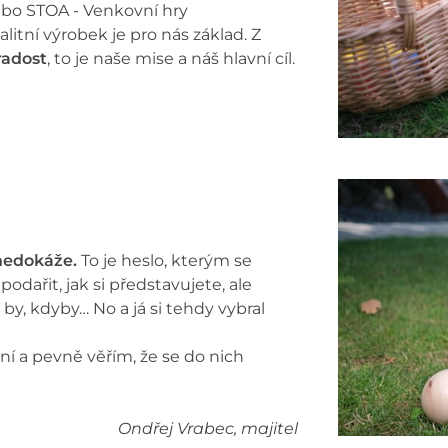
ebo STOA - Venkovní hry
valitní výrobek je pro nás základ. Z
radost
, to je naše mise a náš hlavní cíl.
 nedokáže.
To je heslo, kterým se
odařit, jak si představujete, ale
by, kdyby… No a já si tehdy vybral
oní a pevně věřím, že se do nich
Ondřej Vrabec, majitel