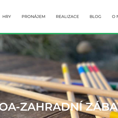
y
HRY
PRONÁJEM
REALIZACE
BLOG
O 
OA-ZAHRADNÍ ZÁB