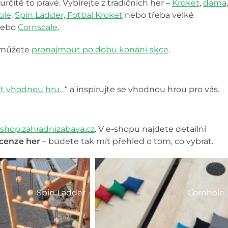
rčitě to pravé. Vybírejte z tradičních her –
Kroket
,
dáma
,
ole
,
Spin Ladder, Fotbal Kroket
nebo třeba velké
ebo
Cornscale
.
y můžete
pronajmout po dobu konání akce
.
at vhodnou hru…
“ a inspirujte se vhodnou hrou pro vás.
eshop.zahradnizabava.cz
. V e-shopu najdete detailní
ecenze her
– budete tak mít přehled o tom, co vybrat.
Spin Ladder
Cornhole