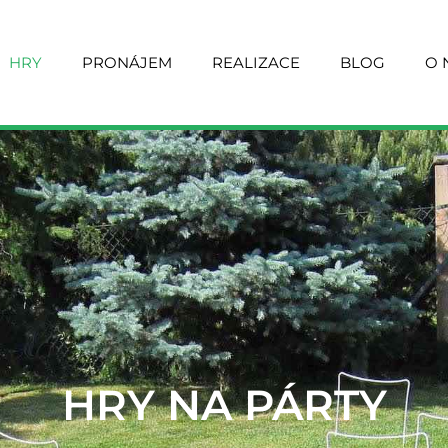
y
HRY
PRONÁJEM
REALIZACE
BLOG
O 
HRY NA PÁRTY