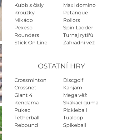
Kubb s čísly
Maxi domino
Kroužky
Petanque
Mikádo
Rollors
Pexeso
Spin Ladder
Rounders
Turnaj rytířů
Stick On Line
Zahradní věž
OSTATNÍ HRY
Crossminton
Discgolf
Crossnet
Kanjam
Giant 4
Mega věž
Kendama
Skákací guma
Pukec
Pickleball
Tetherball
Tualoop
Rebound
Spikeball