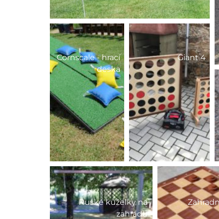
Cornscale - hrací
Giant 4
deska
Ruské kuželky na
Zahrad
zahradu