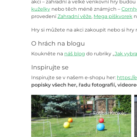
akci – zahradní a velké venkovní hry budou u
kuželky
nebo těch méně známých –
Cornh
provedení
Zahradní věže
,
Mega piškvorek
n
Hry si můžete na akci zakoupit nebo si hr
O hrách na blogu
Koukněte na
náš blog
do rubriky „
Jak vybr
Inspirujte se
Inspirujte se v našem e-shopu her:
https://
popisky všech her, řadu fotografií, videor
Fotbal Kroket