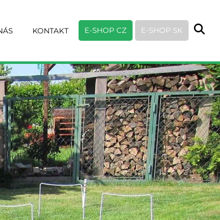
Hl
E-SHOP CZ
E-SHOP SK
NÁS
KONTAKT