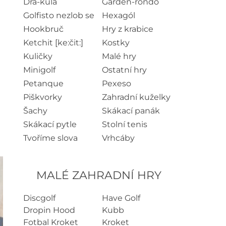
Drá-kula
Garden-rondo
Golfisto nezlob se
Hexagól
Hookbruč
Hry z krabice
Ketchit [ke:čit:]
Kostky
Kuličky
Malé hry
Minigolf
Ostatní hry
Petanque
Pexeso
Piškvorky
Zahradní kuželky
Šachy
Skákací panák
Skákací pytle
Stolní tenis
Tvoříme slova
Vrhcáby
MALÉ ZAHRADNÍ HRY
Discgolf
Have Golf
Dropin Hood
Kubb
Fotbal Kroket
Kroket