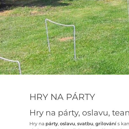
HRY NA PÁRTY
Hry na párty, oslavu, te
Hry na
párty
,
oslavu
,
svatbu
,
grilování
s ka