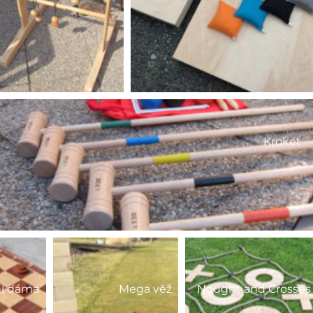
Kroket
ní dáma
Mega věž
Nought and Crosses