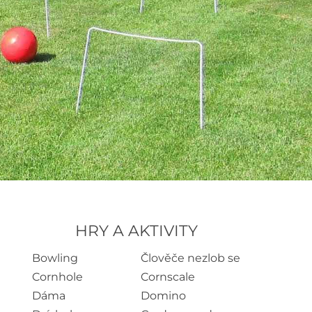
HRY A AKTIVITY
Bowling
Člověče nezlob se
Cornhole
Cornscale
Dáma
Domino