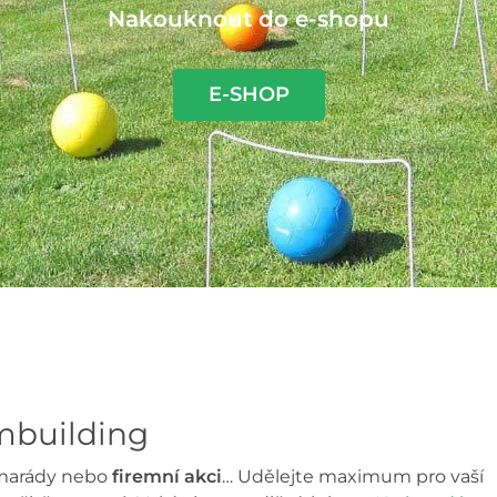
Nakouknout do e-shopu
E-SHOP
ambuilding
marády nebo
firemní akci
…
Udělejte maximum pro vaší