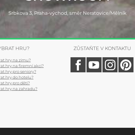
Srbkova 3, Praha-východ, směr Neratovice/Mělník
YBRAT HRU?
ZŮSTAŇTE V KONTAKTU
rat hry na zimu?
at hry na firemní akci?
at hry pro seniory?
rat hry do hotelu?
at hry pro děti?
rat hry na zahradu?