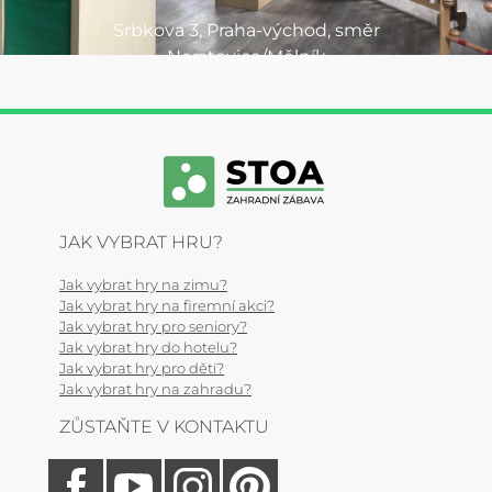
Srbkova 3, Praha-východ, směr
Neratovice/Mělník
JAK VYBRAT HRU?
Jak vybrat hry na zimu?
Jak vybrat hry na firemní akci?
Jak vybrat hry pro seniory?
Jak vybrat hry do hotelu?
Jak vybrat hry pro děti?
Jak vybrat hry na zahradu?
ZŮSTAŇTE V KONTAKTU