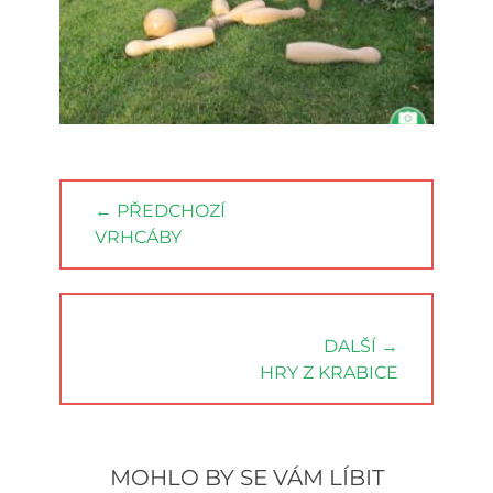
Navigace
← PŘEDCHOZÍ
pro
PREVIOUS
VRHCÁBY
příspěvek
POST:
DALŠÍ →
NEXT
HRY Z KRABICE
POST:
MOHLO BY SE VÁM LÍBIT