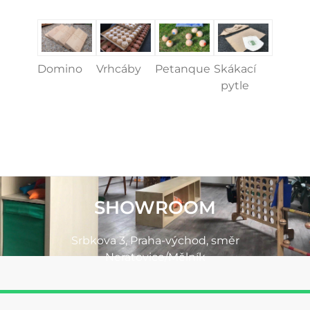
Domino
Vrhcáby
Petanque
Skákací
pytle
SHOWROOM
Srbkova 3, Praha-východ, směr
Neratovice/Mělník