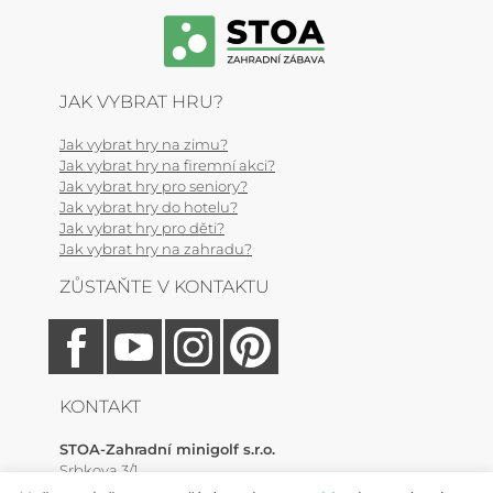
JAK VYBRAT HRU?
Jak vybrat hry na zimu?
Jak vybrat hry na firemní akci?
Jak vybrat hry pro seniory?
Jak vybrat hry do hotelu?
Jak vybrat hry pro děti?
Jak vybrat hry na zahradu?
ZŮSTAŇTE V KONTAKTU
KONTAKT
STOA-Zahradní minigolf s.r.o.
Srbkova 3/1
Zlonín, 250 64 (Praha-východ)