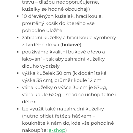
trávu – dlažbu nedoporučujeme,
kuželky se hodně obouchají)
10 dřevěných kuželek, hrací koule,
proutěný košík do kterého vše
pohodlně uložíte
zahradní kuželky a hrací koule vyrobeny
z tvrdého dřeva (
bukové
)
používáme kvalitní bukové dřevo a
lakování – tak aby zahradní kuželky
dlouho vydržely
výška kuželek 30 cm (k dodání také
výška 35 cm), průměr koule 12 cm
váha kuželky o výšce 30 cm je 570g,
váha koule 620g – snadno uchopitelné i
dětmi
lze využít také na zahradní kuželky
(nutno přidat řetěz s háčkem –
koukněte k nám do, kde vše pohodlně
nakoupíte:
e-shop
)