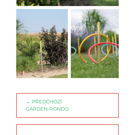
Navigace
← PŘEDCHOZÍ
pro
PREVIOUS
GARDEN-RONDO
příspěvek
POST: