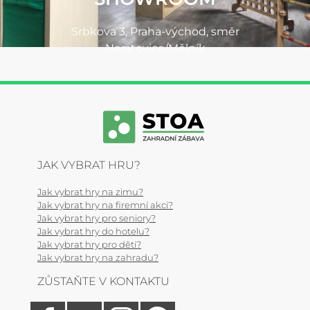
Srbkova 3, Praha-východ, směr
Neratovice/Mělník
JAK VYBRAT HRU?
Jak vybrat hry na zimu?
Jak vybrat hry na firemní akci?
Jak vybrat hry pro seniory?
Jak vybrat hry do hotelu?
Jak vybrat hry pro děti?
Jak vybrat hry na zahradu?
ZŮSTAŇTE V KONTAKTU