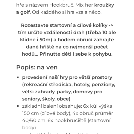
hře s názvem Hookbruč. Mix her
kroužky
a golf
. Od každého si hra vzala něco.
Rozestavte startovní a cílové kolíky ->
tím určíte vzdálenosti drah (třeba 10 ale
klidně i 50m) a hodem obručí zahrajte
dané hřiště na co nejmenší počet
hodů…
Přinuťte děti i sebe k pohybu.
Popis: na ven
provedení naší hry pro větší prostory
(rekreační střediska, hotely, penziony,
větší zahrady, parky, domovy pro
seniory, školy, obce)
základní balení obsahuje: 6x kůl výška
150 cm (cílové body), 4x obruč průměr
40/60 cm, 6x hookbručiště (startovní
body)