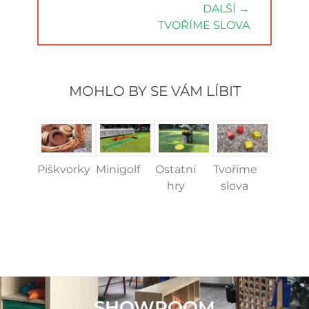
DALŠÍ →
NEXT
TVOŘÍME SLOVA
POST:
MOHLO BY SE VÁM LÍBIT
Piškvorky
Minigolf
Ostatní
Tvoříme
hry
slova
SHOWROOM