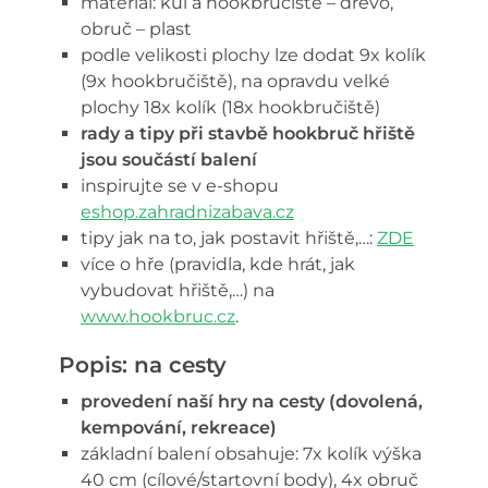
materiál: kůl a hookbručiště – dřevo,
obruč – plast
podle velikosti plochy lze dodat 9x kolík
(9x hookbručiště), na opravdu velké
plochy 18x kolík (18x hookbručiště)
rady a tipy při stavbě hookbruč hřiště
jsou součástí balení
inspirujte se v e-shopu
eshop.zahradnizabava.cz
tipy jak na to, jak postavit hřiště,…:
ZDE
více o hře (pravidla, kde hrát, jak
vybudovat hřiště,…) na
www.hookbruc.cz
.
Popis: na cesty
provedení naší hry na cesty (dovolená,
kempování, rekreace)
základní balení obsahuje: 7x kolík výška
40 cm (cílové/startovní body), 4x obruč