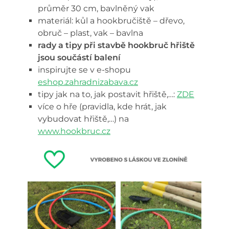
průměr 30 cm, bavlněný vak
materiál: kůl a hookbručiště – dřevo,
obruč – plast, vak – bavlna
rady a tipy při stavbě hookbruč hřiště
jsou součástí balení
inspirujte se v e-shopu
eshop.zahradnizabava.cz
tipy jak na to, jak postavit hřiště,…:
ZDE
více o hře (pravidla, kde hrát, jak
vybudovat hřiště,…) na
www.hookbruc.cz