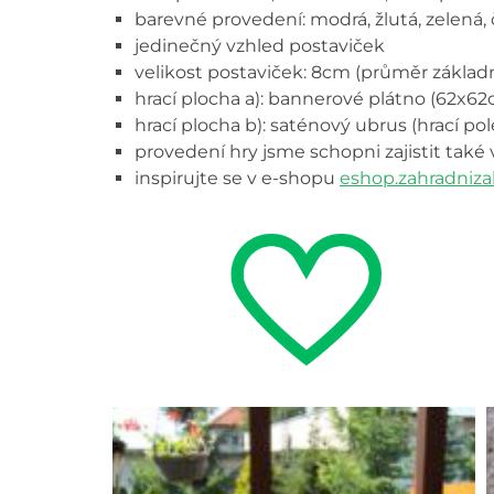
barevné provedení: modrá, žlutá, zelená,
jedinečný vzhled postaviček
velikost postaviček: 8cm (průměr základn
hrací plocha a): bannerové plátno (62x
hrací plocha b): saténový ubrus (hrací p
provedení hry jsme schopni zajistit také
inspirujte se v e-shopu
eshop.zahradniza