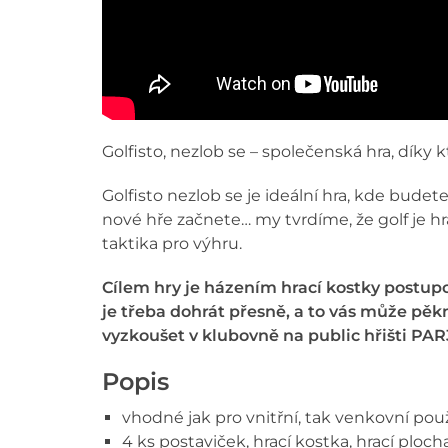
Golfisto, nezlob se – společenská hra, dík
Golfisto nezlob se je ideální hra, kde budet
nové hře začnete… my tvrdíme, že golf je 
taktika pro výhru.
Cílem hry je házením hrací kostky postupo
je třeba dohrát přesně, a to vás může pěkn
vyzkoušet v klubovně na public hřišti PAR
Popis
vhodné jak pro vnitřní, tak venkovní použ
4 ks postaviček, hrací kostka, hrací ploc