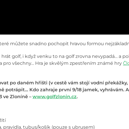
y které můžete snadno pochopit hravou formou nejzákladně
e hrát golf, i když venku to na golf zrovna nevypadá… a p
hra pro všechny… Hra je skvělým zpestřením známé hry
Čl
vat po daném hřišti (v cestě vám stojí vodní překážky
ě potrápit… Kdo zahraje první 9/18 jamek, vyhrávám. A n
3 ve Zloníně –
www.golfzlonin.cz
.
ití
ha, pravidla, tubus/košík (pouze s ubrusem)