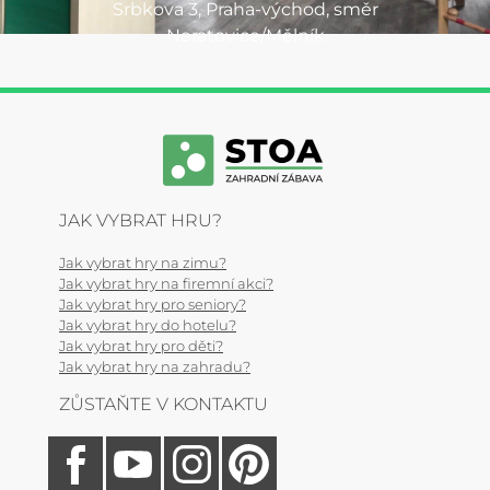
Srbkova 3, Praha-východ, směr
Neratovice/Mělník
JAK VYBRAT HRU?
Jak vybrat hry na zimu?
Jak vybrat hry na firemní akci?
Jak vybrat hry pro seniory?
Jak vybrat hry do hotelu?
Jak vybrat hry pro děti?
Jak vybrat hry na zahradu?
ZŮSTAŇTE V KONTAKTU