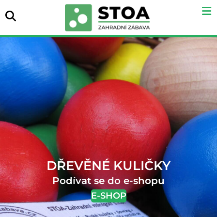
Pri
Hledat
Me
ZAHRADNÍ
A
VENKOVNÍ
HRY
STOA-
Zahradní
minigolf
DŘEVĚNÉ KULIČKY
s.r.o.
Podívat se do e-shopu
E-SHOP