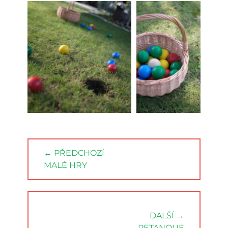
Navigace
← PŘEDCHOZÍ
pro
PREVIOUS
MALÉ HRY
příspěvek
POST:
DALŠÍ →
NEXT
PETANQUE