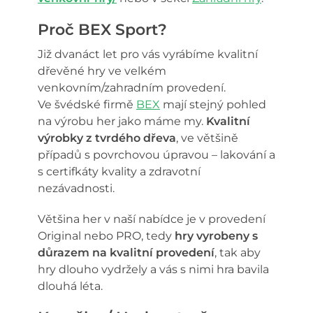
Proč BEX Sport?
Již dvanáct let pro vás vyrábíme kvalitní
dřevěné hry ve velkém
venkovním/zahradním provedení.
Ve švédské firmě
BEX
mají stejný pohled
na výrobu her jako máme my.
Kvalitní
výrobky z tvrdého dřeva
, ve většině
případů s povrchovou úpravou – lakování a
s certifkáty kvality a zdravotní
nezávadnosti.
Většina her v naší nabídce je v provedení
Original nebo PRO, tedy
hry vyrobeny s
důrazem na kvalitní provedení
, tak aby
hry dlouho vydržely a vás s nimi hra bavila
dlouhá léta.