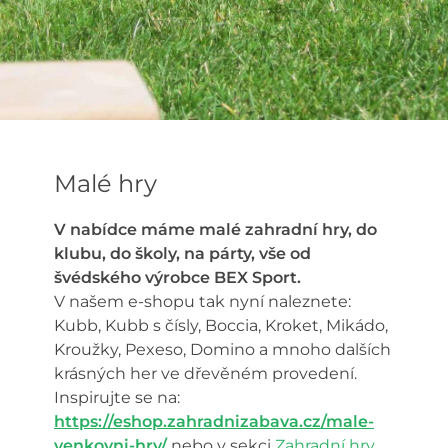
Malé hry
V nabídce máme malé zahradní hry, do
klubu, do školy, na párty, vše od
švédského výrobce BEX Sport.
V našem e-shopu tak nyní naleznete:
Kubb, Kubb s čísly, Boccia, Kroket, Mikádo,
Kroužky, Pexeso, Domino a mnoho dalších
krásných her ve dřevěném provedení.
Inspirujte se na:
https://eshop.zahradnizabava.cz/male-
venkovni-hry/
nebo v sekci
Zahradní hry
.