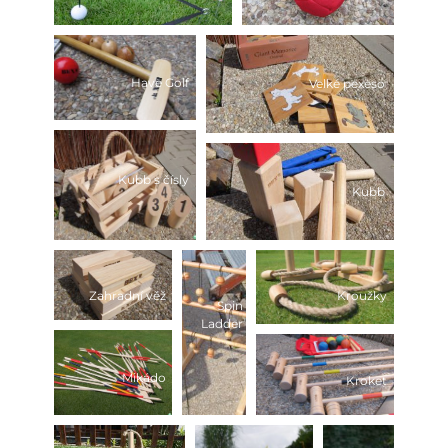
Have Golf
Velké pexeso
Kubb s čísly
Kubb
Zahradní věž
Kroužky
Spin
Ladder
Mikádo
Kroket