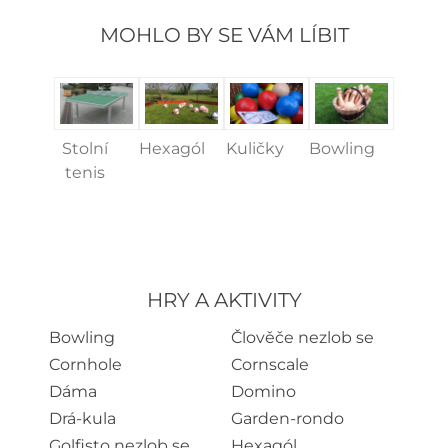
MOHLO BY SE VÁM LÍBIT
Stolní
Hexagól
Kuličky
Bowling
tenis
HRY A AKTIVITY
Bowling
Člověče nezlob se
Cornhole
Cornscale
Dáma
Domino
Drá-kula
Garden-rondo
Golfisto nezlob se
Hexagól