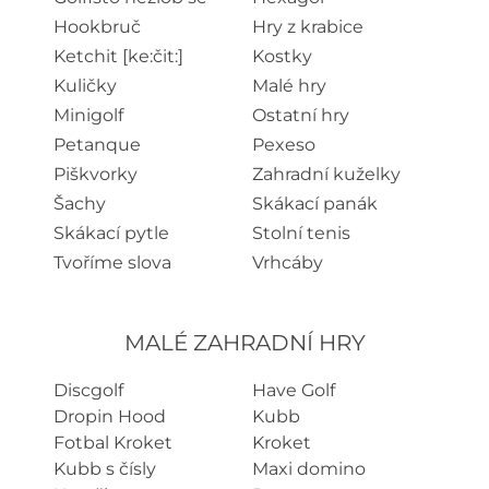
Hookbruč
Hry z krabice
Ketchit [ke:čit:]
Kostky
Kuličky
Malé hry
Minigolf
Ostatní hry
Petanque
Pexeso
Piškvorky
Zahradní kuželky
Šachy
Skákací panák
Skákací pytle
Stolní tenis
Tvoříme slova
Vrhcáby
MALÉ ZAHRADNÍ HRY
Discgolf
Have Golf
Dropin Hood
Kubb
Fotbal Kroket
Kroket
Kubb s čísly
Maxi domino