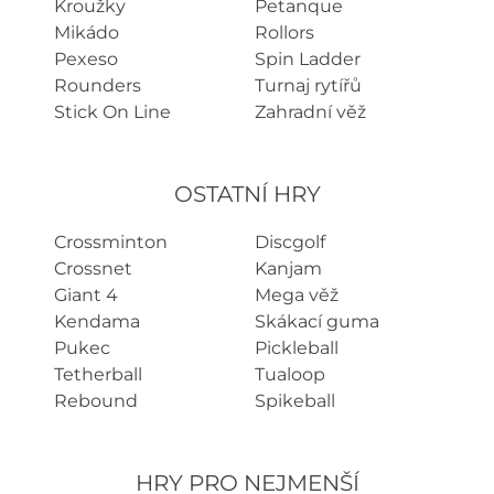
Kroužky
Petanque
Mikádo
Rollors
Pexeso
Spin Ladder
Rounders
Turnaj rytířů
Stick On Line
Zahradní věž
OSTATNÍ HRY
Crossminton
Discgolf
Crossnet
Kanjam
Giant 4
Mega věž
Kendama
Skákací guma
Pukec
Pickleball
Tetherball
Tualoop
Rebound
Spikeball
HRY PRO NEJMENŠÍ