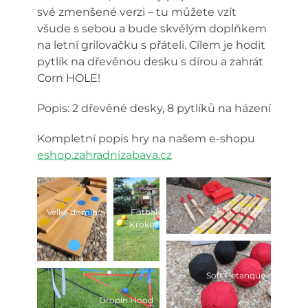
své zmenšené verzi – tu můžete vzít
všude s sebou a bude skvělým doplňkem
na letní grilovačku s přáteli. Cílem je hodit
pytlík na dřevěnou desku s dírou a zahrát
Corn HOLE!
Popis: 2 dřevěné desky, 8 pytlíků na házení
Kompletní popis hry na našem e-shopu
eshop.zahradnizabava.cz
Stick On Line
Velké domino
Fotbal
Kroket
Soft Petanque
Dropin Hood