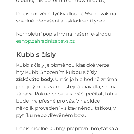
dlouhé, tak pozor na šermování dětí :).
Popis: dřevěné tyčky dlouhé 95cm, vak na
snadné přenášení a uskladnění tyček
Kompletní popis hry na našem e-shopu
eshop.zahradnizabava.cz
Kubb s čísly
Kubb s čísly je obměnou klasické verze
hry Kubb. Shozením kubbu s čísly
získáváte body
. U nás je hra hodně známá
pod jiným názvem – stejná pravidla, stejná
zábava. Pokud chcete s hráči počítat, tohle
bude hra přesně pro vás. V nabídce
několik provedení – s bavlněnou taškou, v
pytlíku nebo dřevěném boxu.
Popis: číselné kubby, přepravní box/taška a