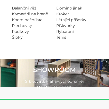
Balanční věž
Domino jinak
Kamarádi na hraně
Kroket
Koordinační hra
Létající příšerky
Plechovky
Piškvorky
Podkovy
Rybaření
Šipky
Tenis
SHOWROOM
Srbkova 3, Praha-východ, směr
Neratovice/Mělník