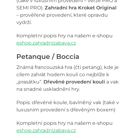
(také v luxusním provedení – verze PRO a
SEMI PRO).
Zahradní hra Kroket Original
– prověřené provedení, které opravdu
vydrží.
Kompletní popis hry na našem e-shopu
eshop.zahradnizabava.cz
Petanque / Boccia
Známá francouzská hra (čti petang), kde je
cílem zahrát hodem koulí co nejblíže k
„prasátku“.
Dřevěné provedení koulí
a vak
na snadné uskladnění hry.
Popis: dřevěné koule, bavlněný vak (také v
luxusním provedení s dřevěným boxem)
Kompletní popis hry na našem e-shopu
eshop.zahradnizabava.cz