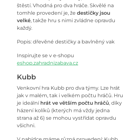
štěstí. Vhodná pro dva hráče. Skvělé na
tomhle provedení je, že
destičky jsou
velké
, takže hru s nimi zvládne opravdu
každý.
Popis: dřevěné destičky a bavlněný vak
Inspirujte se v e-shopu
eshop.zahradnizabava.cz
Kubb
Venkovní hra Kubb pro dva týmy. Lze hrát
jak v malém, tak i velkém počtu hráčů. Hru
je ideální
hrát ve větším počtu hráčů
, díky
házení kolíků (kterých má vždy jedna
strana až 6) se mohou vystřídat opravdu
všichni.
V nabídce máme různá provedení: Kubb