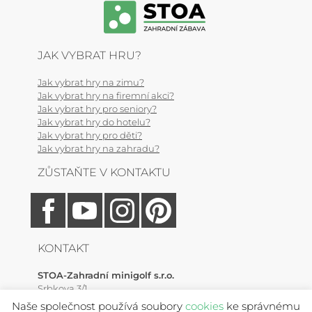
JAK VYBRAT HRU?
Jak vybrat hry na zimu?
Jak vybrat hry na firemní akci?
Jak vybrat hry pro seniory?
Jak vybrat hry do hotelu?
Jak vybrat hry pro děti?
Jak vybrat hry na zahradu?
ZŮSTAŇTE V KONTAKTU
KONTAKT
STOA-Zahradní minigolf s.r.o.
Srbkova 3/1
Zlonín, 250 64 (Praha-východ)
Naše společnost používá soubory
cookies
ke správnému