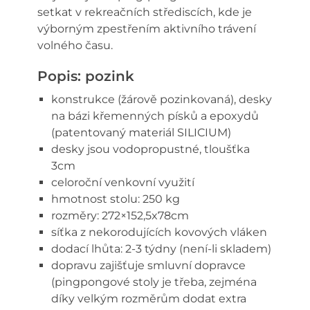
setkat v rekreačních střediscích, kde je
výborným zpestřením aktivního trávení
volného času.
Popis: pozink
konstrukce (žárově pozinkovaná), desky
na bázi křemenných písků a epoxydů
(patentovaný materiál SILICIUM)
desky jsou vodopropustné, tloušťka
3cm
celoroční venkovní využití
hmotnost stolu: 250 kg
rozměry: 272×152,5x78cm
síťka z nekorodujících kovových vláken
dodací lhůta: 2-3 týdny (není-li skladem)
dopravu zajišťuje smluvní dopravce
(pingpongové stoly je třeba, zejména
díky velkým rozměrům dodat extra