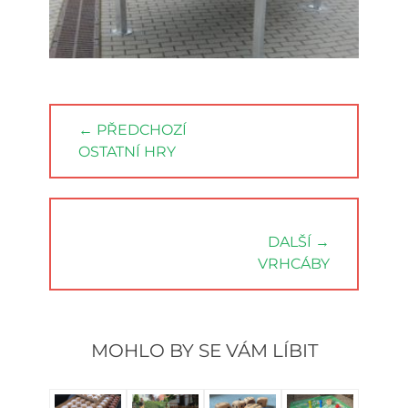
Navigace
← PŘEDCHOZÍ
pro
PREVIOUS
OSTATNÍ HRY
příspěvek
POST:
DALŠÍ →
NEXT
VRHCÁBY
POST:
MOHLO BY SE VÁM LÍBIT