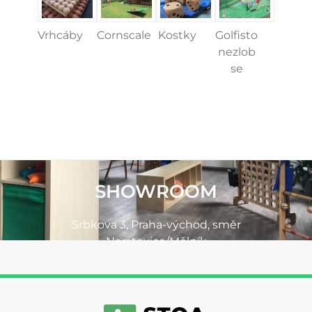
Vrhcáby
Cornscale
Kostky
Golfisto
nezlob
se
SHOWROOM
Srbkova 3, Praha-východ, směr
Neratovice/Mělník