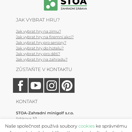
JAK VYBRAT HRU?
Jak vybrat hry na zimu?
Jak vybrat hry na firemní akci?
Jak vybrat hry pro seniory?
Jak vybrat hry do hotelu?
Jak vybrat hry pro děti?
Jak vybrat hry na zahradu?
ZŮSTAŇTE V KONTAKTU
KONTAKT
STOA-Zahradní minigolf s.r.o.
Srbkova 3/1
Zlonín, 250 64 (Praha-východ)
Naše společnost používá soubory
cookies
ke správnému